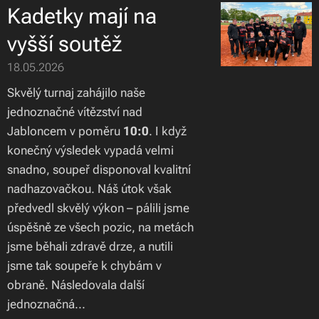
Kadetky mají na
vyšší soutěž
18.05.2026
Skvělý turnaj zahájilo naše
jednoznačné vítězství nad
Jabloncem v poměru
10:0
. I když
konečný výsledek vypadá velmi
snadno, soupeř disponoval kvalitní
nadhazovačkou. Náš útok však
předvedl skvělý výkon – pálili jsme
úspěšně ze všech pozic, na metách
jsme běhali zdravě drze, a nutili
jsme tak soupeře k chybám v
obraně. Následovala další
jednoznačná...