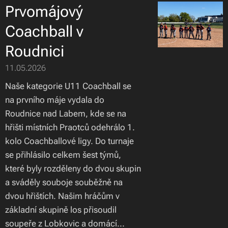
Prvomájový
Coachball v
Roudnici
11.05.2026
Naše kategorie U11 Coachball se
na prvního máje vydala do
Roudnice nad Labem, kde se na
hřišti místních Praotců odehrálo 1.
kolo Coachballové ligy. Do turnaje
se přihlásilo celkem šest týmů,
které byly rozděleny do dvou skupin
a sváděly souboje souběžně na
dvou hřištích. Našim hráčům v
základní skupině los přisoudil
soupeře z Lobkovic a domácí...