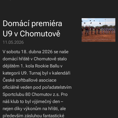
Domácí premiéra
U9 v Chomutově
11.05.2026
V sobotu 18. dubna 2026 se naše
domácí hřiště v Chomutově stalo
dějištěm 1. kola Rookie Ballu v
kategorii U9. Turnaj byl v kalendáři
České softballové asociace
oficiálně veden pod pořadatelstvím
Sportclubu 80 Chomutov z.s. Pro
náš klub to byl výjimečný den –
nejen díky výkonům na hřišti, ale
především zásluhou fantastické