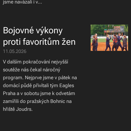
jsme navázali i v...
Bojovné výkony
proti favoritům žen
11.05.2026
V dalším pokračování nejvyšší
soutěže nás čekal náročný
program. Nejprve jsme v pátek na
domácí půdě přivítali tým Eagles
Praha a v sobotu jsme k odvetám
zamířili do pražských Bohnic na
hřiště Joudrs.