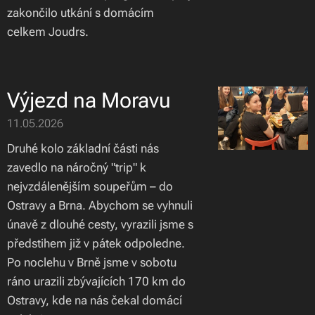
zakončilo utkání s domácím
celkem Joudrs.
Výjezd na Moravu
11.05.2026
Druhé kolo základní části nás
zavedlo na náročný "trip" k
nejvzdálenějším soupeřům – do
Ostravy a Brna. Abychom se vyhnuli
únavě z dlouhé cesty, vyrazili jsme s
předstihem již v pátek odpoledne.
Po noclehu v Brně jsme v sobotu
ráno urazili zbývajících 170 km do
Ostravy, kde na nás čekal domácí