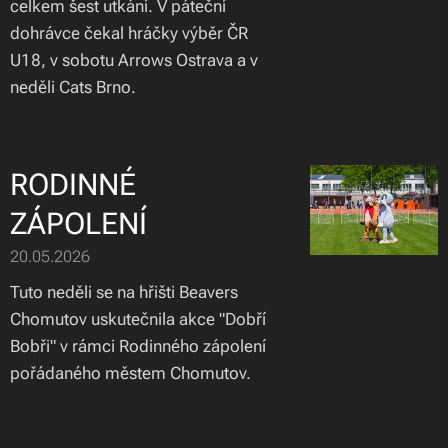
celkem šest utkání. V páteční
dohrávce čekal hráčky výběr ČR
U18, v sobotu Arrows Ostrava a v
neděli Cats Brno.
RODINNÉ
ZÁPOLENÍ
20.05.2026
Tuto neděli se na hřišti Beavers
Chomutov uskutečnila akce "Dobří
Bobři" v rámci Rodinného zápolení
pořádaného městem Chomutov.