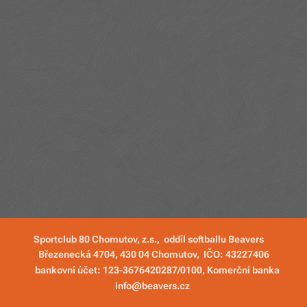
Sportclub 80 Chomutov, z.s., oddíl softballu Beavers
Březenecká 4704, 430 04 Chomutov,
IČO: 43227406
bankovní účet:
123-3676420287/0100
, Komerční banka
info@beavers.cz