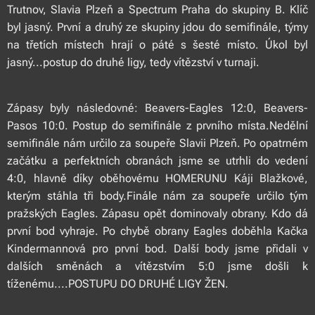
Trutnov, Slavia Plzeň a Spectrum Praha do skupiny B. Klíč
byl jasný. První a druhý ze skupiny jdou do semifinále, týmy
na třetích místech hrají o páté s šesté místo. Úkol byl
jasný...postup do druhé ligy, tedy vítězství v turnaji.
Zápasy byly následovné: Beavers-Eagles 12:0, Beavers-
Pasos 10:0. Postup do semifinále z prvního místa.Nedělní
semifinále nám určilo za soupeře Slavii Plzeň. Po opatrném
začátku a perfektních obranách jsme se utrhli do vedení
4:0, hlavně díky oběhovému HOMERUNU Káji Blažkové,
kterým stáhla tři body.Finále nám za soupeře určilo tým
pražských Eagles. Zápasu opět dominovaly obrany. Kdo dá
první bod vyhraje. Po chybě obrany Eagles doběhla Kačka
Kindermannová pro první bod. Další body jsme přidali v
dalších směnách a vítězstvím 5:0 jsme došli k
tíženému....POSTUPU DO DRUHÉ LIGY ŽEN.