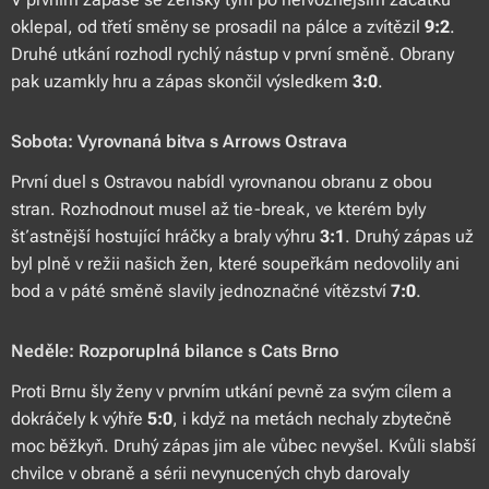
oklepal, od třetí směny se prosadil na pálce a zvítězil
9:2
.
Druhé utkání rozhodl rychlý nástup v první směně. Obrany
pak uzamkly hru a zápas skončil výsledkem
3:0
.
Sobota: Vyrovnaná bitva s Arrows Ostrava
První duel s Ostravou nabídl vyrovnanou obranu z obou
stran. Rozhodnout musel až tie-break, ve kterém byly
šťastnější hostující hráčky a braly výhru
3:1
. Druhý zápas už
byl plně v režii našich žen, které soupeřkám nedovolily ani
bod a v páté směně slavily jednoznačné vítězství
7:0
.
Neděle: Rozporuplná bilance s Cats Brno
Proti Brnu šly ženy v prvním utkání pevně za svým cílem a
dokráčely k výhře
5:0
, i když na metách nechaly zbytečně
moc běžkyň. Druhý zápas jim ale vůbec nevyšel. Kvůli slabší
chvilce v obraně a sérii nevynucených chyb darovaly