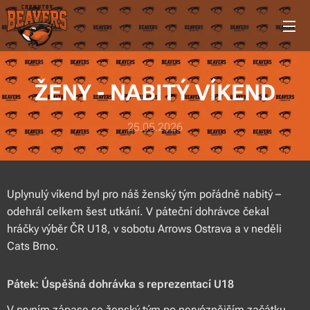
ŽENY - NABITÝ VÍKEND
25.05.2026
Uplynulý víkend byl pro náš ženský tým pořádně nabitý –
odehrál celkem šest utkání. V páteční dohrávce čekal
hráčky výběr ČR U18, v sobotu Arrows Ostrava a v neděli
Cats Brno.
Pátek: Úspěšná dohrávka s reprezentací U18
V prvním zápase se ženský tým po nervóznějším začátku