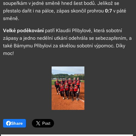
soupeřkám v jedné směně hned šest bodů. Jelikož se
přestalo dařit i na pálce, zápas skončil prohrou
0:7
v páté
směně.
Velké poděkování
patří Klaudii Přibylové, která sobotní
zápasy a jedno nedělní utkání odehrála se sebezapřením, a
také Bárnymu Přibylovi za skvělou sobotní výpomoc. Díky
moc!
Share