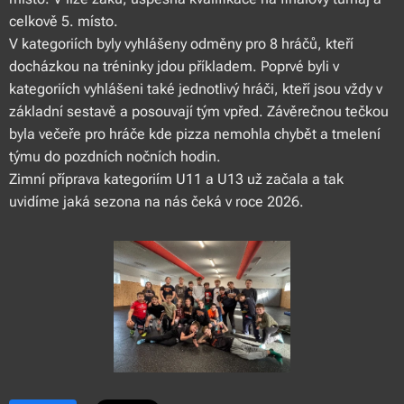
celkově 5. místo.
V kategoriích byly vyhlášeny odměny pro 8 hráčů, kteří
docházkou na tréninky jdou příkladem. Poprvé byli v
kategoriích vyhlášeni také jednotlivý hráči, kteří jsou vždy v
základní sestavě a posouvají tým vpřed. Závěrečnou tečkou
byla večeře pro hráče kde pizza nemohla chybět a tmelení
týmu do pozdních nočních hodin.
Zimní příprava kategoriím U11 a U13 už začala a tak
uvidíme jaká sezona na nás čeká v roce 2026.