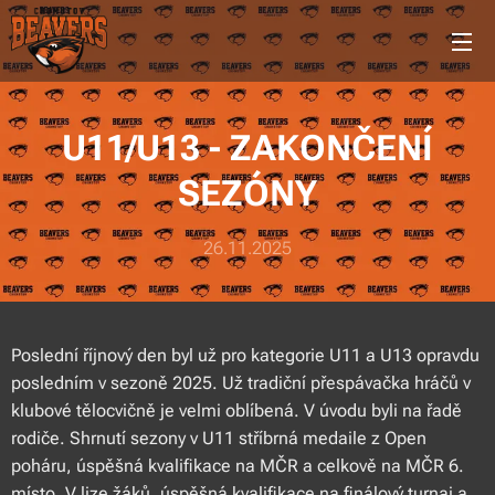
U11/U13 - ZAKONČENÍ
SEZÓNY
26.11.2025
Poslední říjnový den byl už pro kategorie U11 a U13 opravdu
posledním v sezoně 2025. Už tradiční přespávačka hráčů v
klubové tělocvičně je velmi oblíbená. V úvodu byli na řadě
rodiče. Shrnutí sezony v U11 stříbrná medaile z Open
poháru, úspěšná kvalifikace na MČR a celkově na MČR 6.
místo. V lize žáků, úspěšná kvalifikace na finálový turnaj a