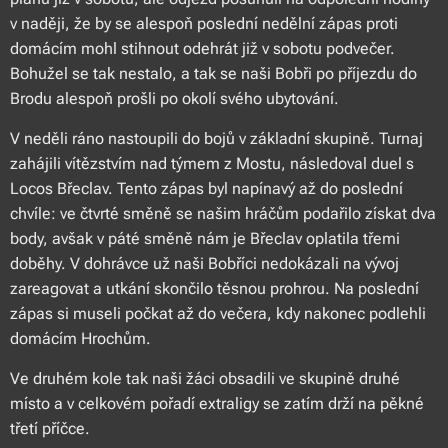
v naději, že by se alespoň poslední nedělní zápas proti
domácím mohl stihnout odehrát již v sobotu podvečer.
Bohužel se tak nestalo, a tak se naši Bobři po příjezdu do
Brodu alespoň prošli po okolí svého ubytování.
V neděli ráno nastoupili do bojů v základní skupině. Turnaj
zahájili vítězstvím nad týmem z Mostu, následoval duel s
Locos Břeclav. Tento zápas byl napínavý až do poslední
chvíle: ve čtvrté směně se našim hráčům podařilo získat dva
body, avšak v páté směně nám je Břeclav oplatila třemi
doběhy. V dohrávce už naši Bobříci nedokázali na vývoj
zareagovat a utkání skončilo těsnou prohrou. Na poslední
zápas si museli počkat až do večera, kdy nakonec podlehli
domácím Hrochům.
Ve druhém kole tak naši žáci obsadili ve skupině druhé
místo a v celkovém pořadí extraligy se zatím drží na pěkné
třetí příčce.