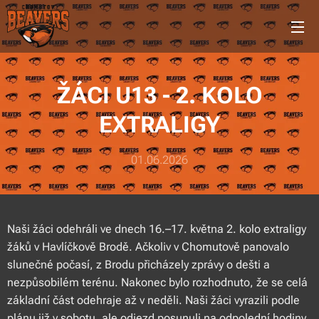
ŽÁCI U13 - 2. KOLO
EXTRALIGY
01.06.2026
Naši žáci odehráli ve dnech 16.–17. května 2. kolo extraligy
žáků v Havlíčkově Brodě. Ačkoliv v Chomutově panovalo
slunečné počasí, z Brodu přicházely zprávy o dešti a
nezpůsobilém terénu. Nakonec bylo rozhodnuto, že se celá
základní část odehraje až v neděli. Naši žáci vyrazili podle
plánu již v sobotu, ale odjezd posunuli na odpolední hodiny