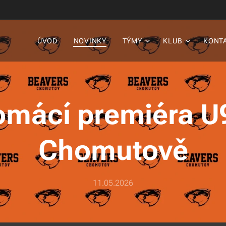
ÚVOD
NOVINKY
TÝMY
KLUB
KONT
mácí premiéra U
Chomutově
11.05.2026