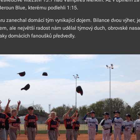
 Beroun Blue, kterému podlehli 1:15.
hru zanechal domácí tým vynikající dojem. Bilance dvou výher, 
em, ale největší radost nám udělal týmový duch, obrovské nasaz
zraky domácích fanoušků předvedly.