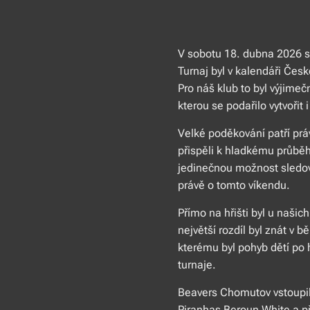
V sobotu 18. dubna 2026 se
Turnaj byl v kalendáři Čes
Pro náš klub to byl výjime
kterou se podařilo vytvořit
Velké poděkování patří prá
přispěli k hladkému průběh
jedinečnou možnost sledov
právě o tomto víkendu.
Přímo na hřišti byl u našic
největší rozdíl byl znát v
kterému byl pohyb dětí po 
turnaje.
Beavers Chomutov vstoupil
Piranhas Beroun White a př