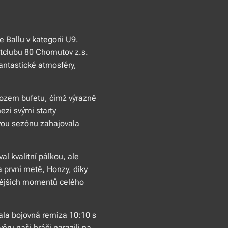
 Ballu v kategorii U9.
rtclubu 80 Chomutov z.s.
fantastické atmosféry,
ovozem bufetu, čímž výrazně
ezi svými starty
vou sezónu zahajovala
al kvalitní pálkou, ale
a první metě, Honzy, díky
ivnějších momentů celého
ala bojovná remíza 10:10 s
ru naši hráči narazili na