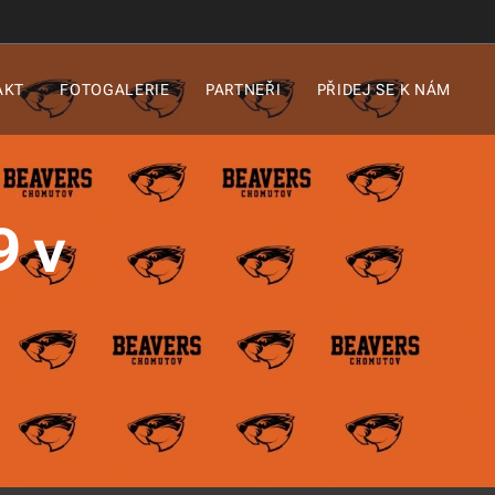
AKT
FOTOGALERIE
PARTNEŘI
PŘIDEJ SE K NÁM
9 v