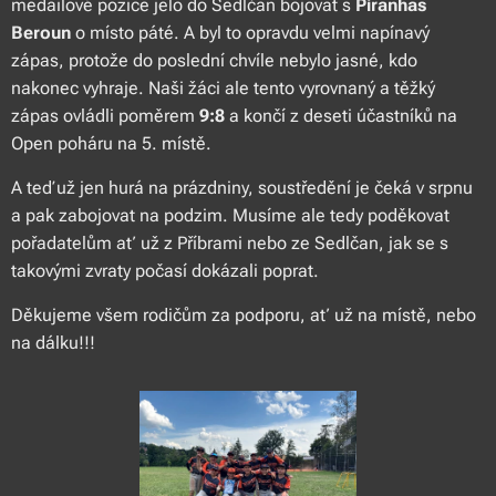
medailové pozice jelo do Sedlčan bojovat s
Piranhas
Beroun
o místo páté. A byl to opravdu velmi napínavý
zápas, protože do poslední chvíle nebylo jasné, kdo
nakonec vyhraje. Naši žáci ale tento vyrovnaný a těžký
zápas ovládli poměrem
9:8
a končí z deseti účastníků na
Open poháru na 5. místě.
A teď už jen hurá na prázdniny, soustředění je čeká v srpnu
a pak zabojovat na podzim. Musíme ale tedy poděkovat
pořadatelům ať už z Příbrami nebo ze Sedlčan, jak se s
takovými zvraty počasí dokázali poprat.
Děkujeme všem rodičům za podporu, ať už na místě, nebo
na dálku!!!