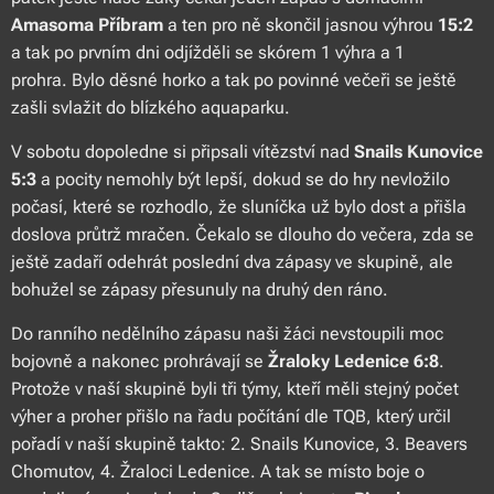
Amasoma Příbram
a ten pro ně skončil jasnou výhrou
15:2
a tak po prvním dni odjížděli se skórem 1 výhra a 1
prohra. Bylo děsné horko a tak po povinné večeři se ještě
zašli svlažit do blízkého aquaparku.
V sobotu dopoledne si připsali vítězství nad
Snails Kunovice
5:3
a pocity nemohly být lepší, dokud se do hry nevložilo
počasí, které se rozhodlo, že sluníčka už bylo dost a přišla
doslova průtrž mračen. Čekalo se dlouho do večera, zda se
ještě zadaří odehrát poslední dva zápasy ve skupině, ale
bohužel se zápasy přesunuly na druhý den ráno.
Do ranního nedělního zápasu naši žáci nevstoupili moc
bojovně a nakonec prohrávají se
Žraloky Ledenice 6:8
.
Protože v naší skupině byli tři týmy, kteří měli stejný počet
výher a proher přišlo na řadu počítání dle TQB, který určil
pořadí v naší skupině takto: 2. Snails Kunovice, 3. Beavers
Chomutov, 4. Žraloci Ledenice. A tak se místo boje o