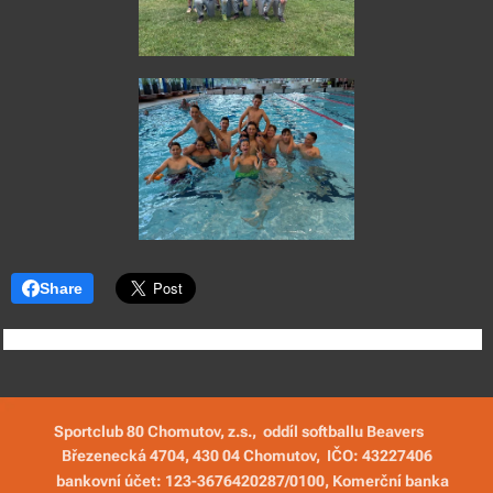
Share
Sportclub 80 Chomutov, z.s., oddíl softballu Beavers
Březenecká 4704, 430 04 Chomutov,
IČO: 43227406
bankovní účet:
123-3676420287/0100
, Komerční banka