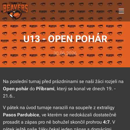
U13 - OPEN POHÁR
30.06.2026
Na poslední turnaj před prázdninami se naši žáci rozjeli na
Open pohár
do
Příbrami
, který se konal ve dnech 19. -
21.6..
V pátek na úvod turnaje narazili na soupeře z extraligy
Pasos Pardubice
, ve kterém se nedokázali dostatečně
prosadit a zápas pro ně bohužel skončil prohrou
4:7
. V
pátek ještě naše žáky čekal jeden zápas s domácími