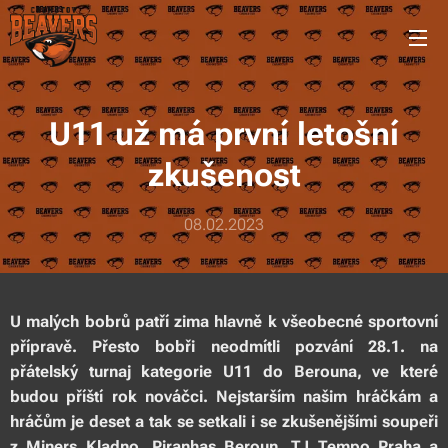
U11 už má první letošní
zkušenost
08.02.2023
U malých bobrů patří zima hlavně k všeobecné sportovní
přípravě. Přesto bobři neodmítli pozvání 28.1. na
přátelský turnaj kategorie U11 do Berouna, ve které
budou příští rok nováčci. Nejstarším našim hráčkám a
hráčům je deset a tak se setkali i se zkušenějšími soupeři
z Miners Kladno, Piranhas Beroun, TJ Tempo Praha a