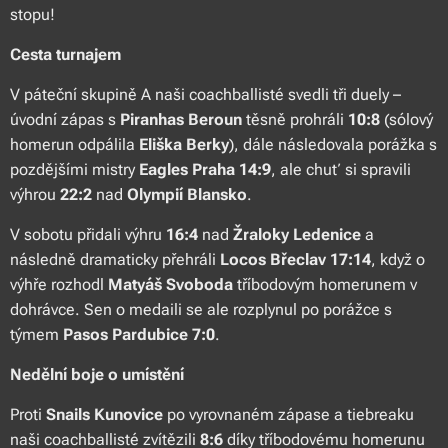
stopu!
Cesta turnajem
V páteční skupině A naši coachballisté svedli tři duely –
úvodní zápas s
Piranhas Beroun
těsně prohráli
10:8
(sólový
homerun odpálila
Eliška Berky
), dále následovala porážka s
pozdějšími mistry
Eagles Praha 14:9
, ale chuť si spravili
výhrou
22:2
nad
Olympií Blansko
.
V sobotu přidali výhru
16:4
nad
Žraloky Ledenice
a
následně dramaticky přehráli
Locos Břeclav 17:14
, když o
výhře rozhodl
Matyáš Svoboda
tříbodovým homerunem v
dohrávce. Sen o medaili se ale rozplynul po porážce s
týmem
Pasos Pardubice
7:0
.
Nedělní boje o umístění
Proti
Snails Kunovice
po vyrovnaném zápase a tiebreaku
naši coachballisté zvítězili
8:6
díky tříbodovému homerunu