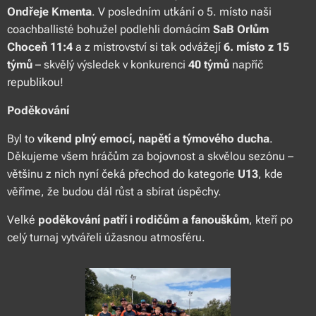
Ondřeje Kmenta
. V posledním utkání o 5. místo naši
coachballisté bohužel podlehli domácím
SaB Orlům
Choceň 11:4
a z mistrovství si tak odvážejí
6. místo z 15
týmů
– skvělý výsledek v konkurenci
40 týmů
napříč
republikou!
Poděkování
Byl to
víkend plný emocí, napětí a týmového ducha
.
Děkujeme všem hráčům za bojovnost a skvělou sezónu –
většinu z nich nyní čeká přechod do kategorie
U13
, kde
věříme, že budou dál růst a sbírat úspěchy.
Velké
poděkování patří i rodičům a fanouškům
, kteří po
celý turnaj vytvářeli úžasnou atmosféru.