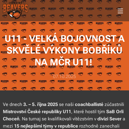
U11 - VELKÁ BOJOVNOST A
SKVĚLÉ VÝKONY BOBŘÍKŮ
NA MČR U11!
07.10.2025
Ve dnech
3. – 5. října 2025
se naši
coachballisté
zúčastnili
Mistrovství České republiky U11
, které hostil tým
SaB Orli
Choceň
. Na turnaj se kvalifikovali vítězstvím v
divizi Sever
a
mezi
15 nejlepšími týmy v republice
rozhodně zanechali