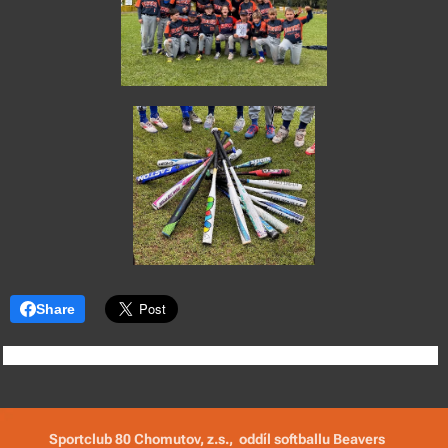
Share
Sportclub 80 Chomutov, z.s., oddíl softballu Beavers