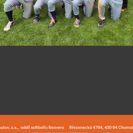
utov, z.s., oddíl softballu Beavers
Březenecká 4704, 430 04 Chomu