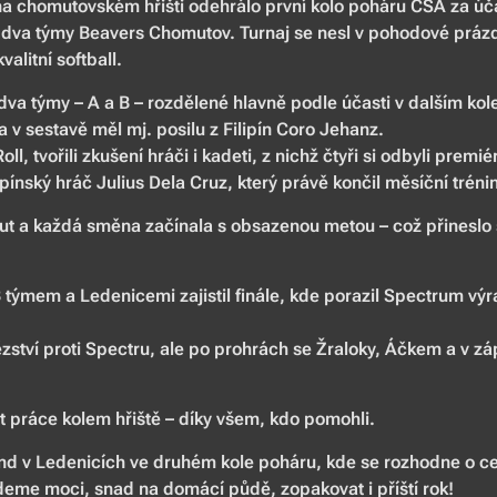
na chomutovském hřišti odehrálo první kolo poháru ČSA za úč
 dva týmy Beavers Chomutov. Turnaj se nesl v pohodové práz
alitní softball.
dva týmy – A a B – rozdělené hlavně podle účasti v dalším kol
 v sestavě měl mj. posilu z Filipín Coro Jehanz.
oll, tvořili zkušení hráči i kadeti, z nichž čtyři si odbyli prem
ipínský hráč Julius Dela Cruz, který právě končil měsíční trén
nut a každá směna začínala s obsazenou metou – což přineslo
 týmem a Ledenicemi zajistil finále, kde porazil Spectrum vý
zství proti Spectru, ale po prohrách se Žraloky, Áčkem a v zá
st práce kolem hřiště – díky všem, kdo pomohli.
end v Ledenicích ve druhém kole poháru, kde se rozhodne o ce
udeme moci, snad na domácí půdě, zopakovat i příští rok!