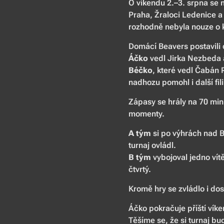
O víkendu 2.–3. srpna se 
Praha, Žraloci Ledenice a
rozhodně nebyla nouze o kv
Domácí Beavers postavili 
Áčko
vedl Jirka Nezbeda a
Béčko
, které vedl Čabán R
nadhozu pomohl i další fil
Zápasy se hrály na 70 mi
momenty.
A tým
si po výhrách nad B
turnaj ovládl.
B tým
vybojoval jedno vítě
čtvrtý.
Kromě hry se zvládlo i do
Áčko pokračuje příští vík
Těšíme se, že si turnaj b