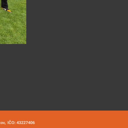
tov,
IČO: 43227406