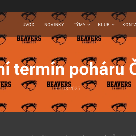
ÚVOD
NOVINKY
TÝMY
KLUB
KONT
ní termín poháru
06.08.2025