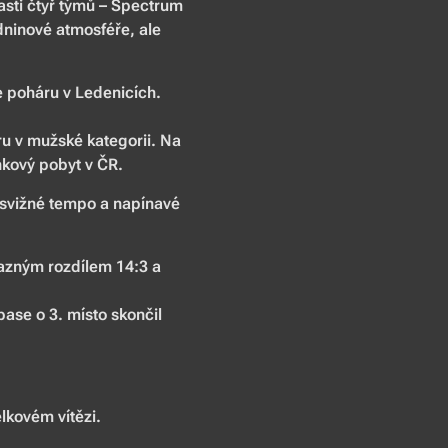
asti čtyř týmů – Spectrum
dninové atmosféře, ale
e poháru v Ledenicích.
iéru v mužské kategorii. Na
inkový pobyt v ČR.
 svižné tempo a napínavé
razným rozdílem 14:3 a
pase o 3. místo skončil
lkovém vítězi.