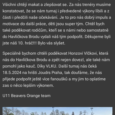
Všichni chtějí makat a zlepšovat se. Za nás trenéry musíme
konstatovat, že se nám turnaj i předvedené výkony líbili a z
části i předčili naše očekávání. Je to pro nás dobrý impuls a
motivace do další práce, děti jsou super tým. Chtěl bych
také poděkovat rodičům, kteří se s námi nebo samostatně
do Havlíčkova Brodu vydali náš tým podpořit. Děkujeme byli
jste náš 10. hráč!!! Bylo vás slyšet.
Speciálně bychom chtěli poděkovat Honzovi Vlčkovi, která
nás do Havlíčkova Brodu a zpět nejen dovezl, ale také nám
pomohl jako kauč. Díky VLKU. Další turnaj nás čeká
18.5.2024 na hrišti Joudrs Praha, tak doufáme, že nás
přijede podpořit ještě více fanoušků a my jim to oplatíme
zas o něco lepším výkonem.
U11 Beavers Orange team