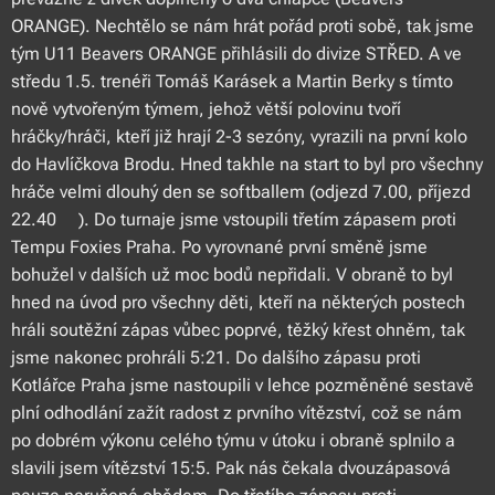
ORANGE). Nechtělo se nám hrát pořád proti sobě, tak jsme
tým U11 Beavers ORANGE přihlásili do divize STŘED. A ve
středu 1.5. trenéři Tomáš Karásek a Martin Berky s tímto
nově vytvořeným týmem, jehož větší polovinu tvoří
hráčky/hráči, kteří již hrají 2-3 sezóny, vyrazili na první kolo
do Havlíčkova Brodu. Hned takhle na start to byl pro všechny
hráče velmi dlouhý den se softballem (odjezd 7.00, příjezd
22.40☹). Do turnaje jsme vstoupili třetím zápasem proti
Tempu Foxies Praha. Po vyrovnané první směně jsme
bohužel v dalších už moc bodů nepřidali. V obraně to byl
hned na úvod pro všechny děti, kteří na některých postech
hráli soutěžní zápas vůbec poprvé, těžký křest ohněm, tak
jsme nakonec prohráli 5:21. Do dalšího zápasu proti
Kotlářce Praha jsme nastoupili v lehce pozměněné sestavě
plní odhodlání zažít radost z prvního vítězství, což se nám
po dobrém výkonu celého týmu v útoku i obraně splnilo a
slavili jsem vítězství 15:5. Pak nás čekala dvouzápasová