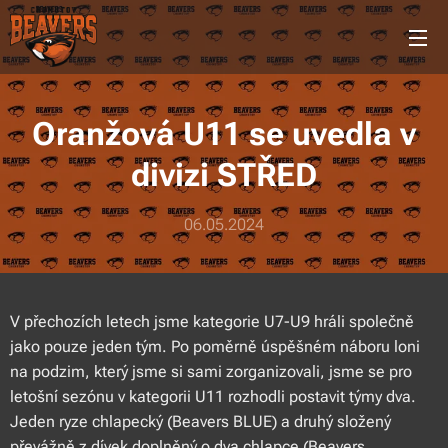
Oranžová U11 se uvedla v
divizi STŘED
06.05.2024
V přechozích letech jsme kategorie U7-U9 hráli společně
jako pouze jeden tým. Po poměrně úspěšném náboru loni
na podzim, který jsme si sami zorganizovali, jsme se pro
letošní sezónu v kategorii U11 rozhodli postavit týmy dva.
Jeden ryze chlapecký (Beavers BLUE) a druhý složený
převážně z dívek doplněný o dva chlapce (Beavers