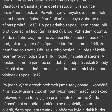
pauza narušená obědem. Do třetího zápasu proti
Vlaštovkám Sadská jsme opět nastoupili v lehounce
pozměněné sestavě. Po velmi vyrovnaných dvou směnách
jsem bohužel následně udělali několik chyb v obraně a
zápas prohráli 6:13. Do posledního zápasu jsem nastoupili
proti domácím Hrochům Havlíčkův Brod. Vzhledem k tomu,
že do našeho vzájemného zápasu Hroši obdrželi pouze 1
bod, tak to byl pro nás zápas, ke kterému jsme si řekli, že
nemáme co ztratit. Děti se z toho nesložili a i přes několik
vícemetrových odpalů a 1 HR Hrochů jim čelili statečně. V
poslední směně jsme po sérii dobrých odpalů získali 3 body
a Hroši si na uklidnění museli vzít timeout. I tak byl nakonec
výsledek zápasu 3:12.
Po jedné výhře a třech prohrách jsme tedy obsadili konečné
4. místo. Musíme vyzdvihnout výkon všech hráčů, pro skoro
polovinu z nich to byl jejich první soutěžní turnaj. Šli do
zápasů plní odhodlání a ničeho se nezalekli, a sami si
ověřili, že ta spousta tréninků k něčemu byla a další budou.