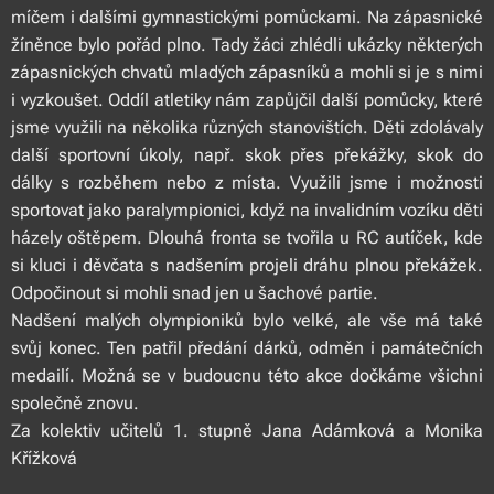
míčem i dalšími gymnastickými pomůckami. Na zápasnické
žíněnce bylo pořád plno. Tady žáci zhlédli ukázky některých
zápasnických chvatů mladých zápasníků a mohli si je s nimi
i vyzkoušet. Oddíl atletiky nám zapůjčil další pomůcky, které
jsme využili na několika různých stanovištích. Děti zdolávaly
další sportovní úkoly, např. skok přes překážky, skok do
dálky s rozběhem nebo z místa. Využili jsme i možnosti
sportovat jako paralympionici, když na invalidním vozíku děti
házely oštěpem. Dlouhá fronta se tvořila u RC autíček, kde
si kluci i děvčata s nadšením projeli dráhu plnou překážek.
Odpočinout si mohli snad jen u šachové partie.
Nadšení malých olympioniků bylo velké, ale vše má také
svůj konec. Ten patřil předání dárků, odměn i památečních
medailí. Možná se v budoucnu této akce dočkáme všichni
společně znovu.
Za kolektiv učitelů 1. stupně Jana Adámková a Monika
Křížková