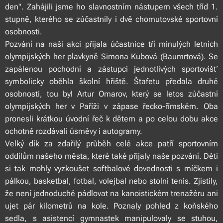
den". Zahájili jsme ho slavnostním nástupem všech tříd 1.
stupně, kterého se zúčastnily i dvě chomutovské sportovní
osobnosti.
Pozvání na naši akci přijala účastnice tří minulých letních
olympijských her plavkyně Simona Kubová (Baumrtová). Se
zapálenou pochodní a zástupci jednotlivých sportovišť
symbolicky oběhla školní hřiště. Štafetu předala druhé
osobnosti, tou byl Artur Omarov, který se letos zúčastní
olympijských her v Paříži v zápase řecko-římském. Oba
pronesli krátkou úvodní řeč k dětem a po celou dobu akce
ochotně rozdávali úsměvy i autogramy.
Velký dík za zdařilý průběh celé akce patří sportovním
oddílům našeho města, které také přijaly naše pozvání. Děti
si tak mohly vyzkoušet softbalové dovednosti s míčkem i
pálkou, basketbal, fotbal, volejbal nebo stolní tenis. Zjistily,
že není jednoduché pádlovat na kanoistickém trenažéru ani
ujet pár kilometrů na kole. Poznaly pohled z koňského
sedla, s asistencí gymnastek manipulovaly se stuhou,