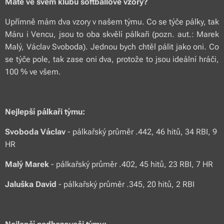
Máte ve svém klubu softballové vzory?
Upřímně mám dva vzory v našem týmu. Co se týče pálky, tak
Máru i Vencu, jsou to oba skvělí pálkaři
(pozn. aut.: Marek
Malý, Václav Svoboda)
. Jednou bych chtěl pálit jako oni. Co
se týče pole, tak zase oni dva, protože to jsou ideální hráči,
100 % ve všem.
Nejlepší pálkaři týmu:
Svoboda Václav
- pálkařský průměr .442, 46 hitů, 34 RBI, 9
HR
Malý Marek
- pálkařský průměr .402, 45 hitů, 23 RBI, 7 HR
Jaluška David
- pálkařský průměr .345, 20 hitů, 2 RBI