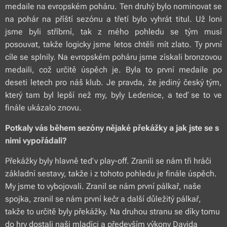
medaile na evropském poháru. Ten druhý bylo nominovat se
na pohár na příští sezónu a třetí bylo vyhrát titul. Už loni
jsme byli stříbrní, tak z mého pohledu se tým musí
posouvat, takže logicky jsme letos chtěli mít zlato. Ty první
cíle se splnily. Na evropském poháru jsme získali bronzovou
medaili, což určitě úspěch je. Byla to první medaile po
deseti letech pro náš klub. Je pravda, že jediný český tým,
který tam byl lepší než my, byly Ledenice, a teď se to ve
finále ukázalo znovu.
Potkaly vás během sezóny nějaké překážky a jak jste se s
nimi vypořádali?
Překážky byly hlavně teď v play-off. Zranili se nám tři hráči
základní sestavy, takže i z tohoto pohledu je finále úspěch.
My jsme to vybojovali. Zranil se nám první pálkař, naše
spojka, zranil se nám první kečr a další důležitý pálkař,
takže to určitě byly překážky. Na druhou stranu se díky tomu
do hry dostali naši mladíci a především výkony Davida