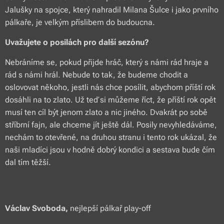
Jalušky na spojce, který nahradil Milana Šulce i jako prvního
pálkaře, je velkým příslibem do budoucna.
Uvažujete o posilách pro další sezónu?
Nebráníme se, pokud přijde hráč, který s námi rád hraje a
rád s námi hrál. Nebude to tak, že budeme chodit a
oslovovat někoho, jestli nás chce posílit, abychom příští rok
dosáhli na to zlato. Už teď si můžeme říct, že příští rok opět
musí ten cíl být jenom zlato a nic jiného. Dvakrát po sobě
stříbrní fajn, ale chceme jít ještě dál. Posily nevyhledáváme,
nechám to otevřené, na druhou stranu i tento rok ukázal, že
naši mladíci jsou v hodně dobrý kondici a sestava bude čím
dal tím těžší.
Václav Svoboda,
nejlepší pálkař play-off