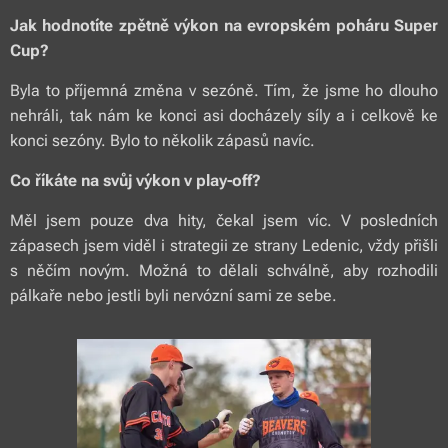
Jak hodnotíte zpětně výkon na evropském poháru Super
Cup?
Byla to příjemná změna v sezóně. Tím, že jsme ho dlouho
nehráli, tak nám ke konci asi docházely síly a i celkově ke
konci sezóny. Bylo to několik zápasů navíc.
Co říkáte na svůj výkon v play-off?
Měl jsem pouze dva hity, čekal jsem víc. V posledních
zápasech jsem viděl i strategii ze strany Ledenic, vždy přišli
s něčím novým. Možná to dělali schválně, aby rozhodili
pálkaře nebo jestli byli nervózní sami ze sebe.