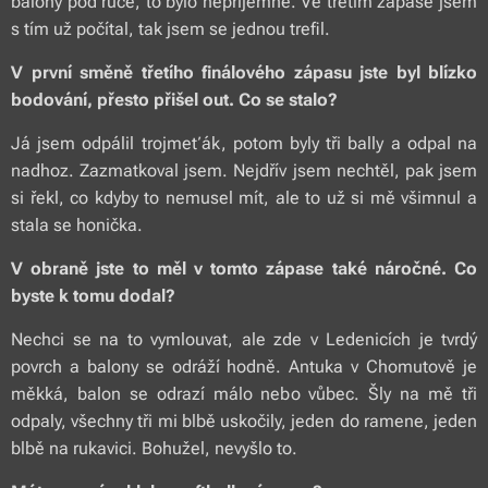
balony pod ruce, to bylo nepříjemné. Ve třetím zápase jsem
s tím už počítal, tak jsem se jednou trefil.
V první směně třetího finálového zápasu jste byl blízko
bodování, přesto přišel out. Co se stalo?
Já jsem odpálil trojmeťák, potom byly tři bally a odpal na
nadhoz. Zazmatkoval jsem. Nejdřív jsem nechtěl, pak jsem
si řekl, co kdyby to nemusel mít, ale to už si mě všimnul a
stala se honička.
V obraně jste to měl v tomto zápase také náročné. Co
byste k tomu dodal?
Nechci se na to vymlouvat, ale zde v Ledenicích je tvrdý
povrch a balony se odráží hodně. Antuka v Chomutově je
měkká, balon se odrazí málo nebo vůbec. Šly na mě tři
odpaly, všechny tři mi blbě uskočily, jeden do ramene, jeden
blbě na rukavici. Bohužel, nevyšlo to.