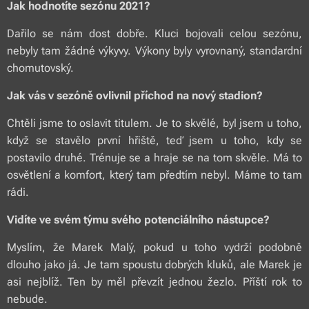
Jak hodnotíte sezónu 2021?
Dařilo se nám dost dobře. Kluci bojovali celou sezónu,
nebyly tam žádné výkyvy. Výkony byly vyrovnaný, standardní
chomutovský.
Jak vás v sezóně ovlivnil příchod na nový stadion?
Chtěli jsme to oslavit titulem. Je to skvělé, byl jsem u toho,
když se stavělo první hřiště, teď jsem u toho, kdy se
postavilo druhé. Trénuje se a hraje se na tom skvěle. Má to
osvětlení a komfort, který tam předtím nebyl. Máme to tam
rádi.
Vidíte ve svém týmu svého potenciálního nástupce?
Myslím, že Marek Malý, pokud u toho vydrží podobně
dlouho jako já. Je tam spoustu dobrých kluků, ale Marek je
asi nejblíž. Ten by měl převzít jednou žezlo. Příští rok to
nebude.