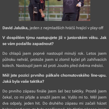
David Jaluška,
jeden z nejmladších hráčů hrající v play-off
V dospělém týmu nastupujete již v juniorském věku. Jak
se vám podařilo zapadnout?
Do chlapů jsem poprvé nastoupil minulý rok. Letos jsem
půlroku nehrál, protože jsem si zlomil kyčel při zahřívacích
kolech. Nastoupil jsem až proti Joudrs před dvěma měsíci.
Měl jste pozici prvního pálkaře chomutovského line-upu.
Jaká byla vaše taktika?
Do prvního zápasu finále jsem šel bez taktiky. Prostě jsem
čekal, co mi přijde a snažil jsem se. Vyšlo mi to. Měl jsem
dva odpaly, jeden hit. Do druhého zápasu mi začali házet