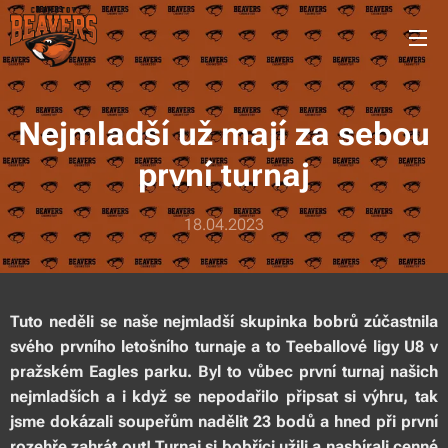
Nejmladší už mají za sebou
první turnaj
18.04.2023
Tuto neděli se naše nejmladší skupinka bobrů zúčastnila
svého prvního letošního turnaje a to Teeballové ligy U8 v
pražském Eagles parku. Byl to vůbec první turnaj našich
nejmladších a i když se nepodařilo připsat si výhru, tak
jsme dokázali soupeřům nadělit 23 bodů a hned při první
rozehře zahrát out! Turnaj si bobříci užili a nasbírali cenné