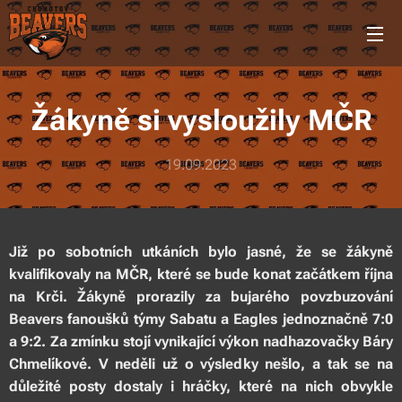
Žákyně si vysloužily MČR
19.09.2023
Již po sobotních utkáních bylo jasné, že se žákyně
kvalifikovaly na MČR, které se bude konat začátkem října
na Krči. Žákyně prorazily za bujarého povzbuzování
Beavers fanoušků týmy Sabatu a Eagles jednoznačně 7:0
a 9:2. Za zmínku stojí vynikající výkon nadhazovačky Báry
Chmelíkové. V neděli už o výsledky nešlo, a tak se na
důležité posty dostaly i hráčky, které na nich obvykle