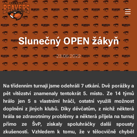
Slunečný OPEN žákyň
23.06.2022
Na třídenním turnaji jsme odehráli 7 utkání. Dvě porážky a
pět vítězství znamenaly tentokrát 5. místo. Ze 14 týmů
hrálo jen 5 s vlastními hráči, ostatní využili možnost
doplnění z jiných klubů. Díky děvčatům, z nichž některá
hrála se zdravotnímy problémy a některá přijela na turnaj
přímo ze ŠvP, získaly spoluhráčky další spousty
zkušeností. Vzhledem k tomu, že v tělocvičně chyběl