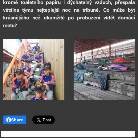
kromě toaletního papíru i dýchatelný vzduch, přespala
většina týmu nejteplejší noc na tribuně. Co může být
krásnějšího než okamžitě po probuzení vidět domácí
metu?
Share