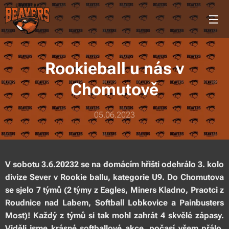
Rookieball u nás v
Chomutově
05.06.2023
V sobotu 3.6.20232 se na domácím hřišti odehrálo 3. kolo
divize Sever v Rookie ballu, kategorie U9. Do Chomutova
se sjelo 7 týmů (2 týmy z Eagles, Miners Kladno, Praotci z
Roudnice nad Labem, Softball Lobkovice a Painbusters
Most)! Každý z týmů si tak mohl zahrát 4 skvělé zápasy.
Viděli jsme krásné softballové akce, počasí všem přálo.