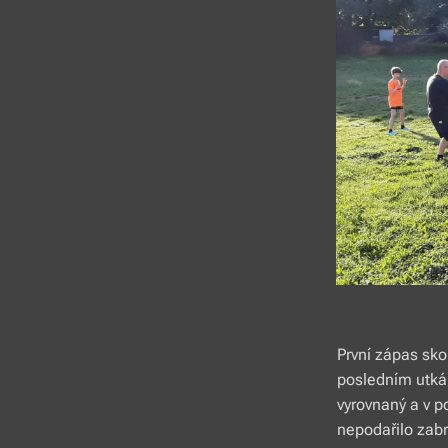
První zápas sko
posledním utkán
vyrovnaný a v 
nepodařilo zabr