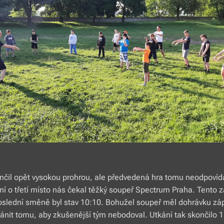
nčil opět vysokou prohrou, ale předvedená hra tomu neodpovíd
í o třetí místo nás čekal těžký soupeř Spectrum Praha. Tento z
poslední směně byl stav 10:10. Bohužel soupeř měl dohrávku z
ánit tomu, aby zkušenější tým nebodoval. Utkání tak skončilo 