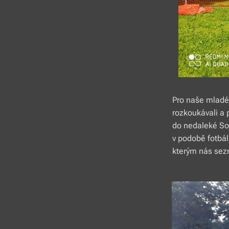
Pro naše mladé 
rozkoukávali a 
do nedaleké Sok
v podobě fotbál
kterým nás sezn