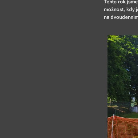
Tento rok jsme
možnost, kdy js
na dvoudenním 