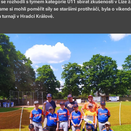
 se rozhodli s týmem kategorie U11 sbírat zkušenosti v Lize ž
me si mohli poměřit síly se staršími protihráči, byla o víkend
turnaji v Hradci Králové.