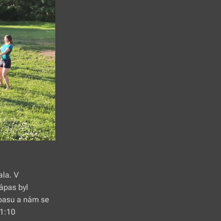
ala. V
ápas byl
ápasu a nám se
11:10