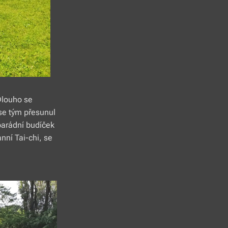
Dlouho se
 se tým přesunul
 parádní budíček
nní Tai-chi, se