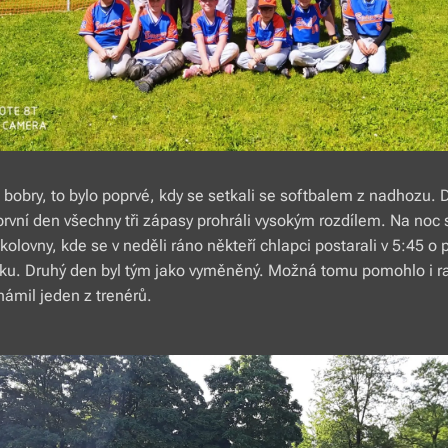
bobry, to bylo poprvé, kdy se setkali se softbalem z nadhozu. 
první den všechny tři zápasy prohráli vysokým rozdílem. Na noc
olovny, kde se v neděli ráno někteří chlapci postarali v 5:45 o
ku. Druhý den byl tým jako vyměněný. Možná tomu pomohlo i ra
ámil jeden z trenérů.