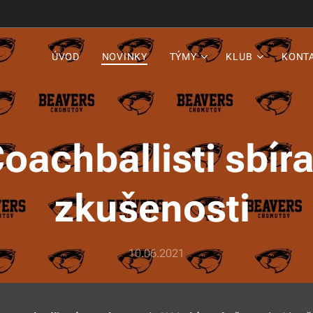
ÚVOD
NOVINKY
TÝMY
KLUB
KONT
oachballisti sbíra
zkušenosti
10.06.2021