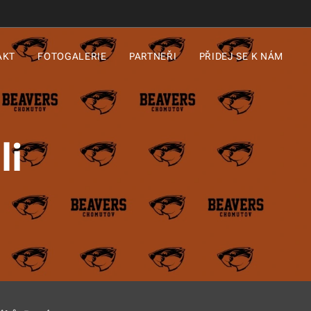
AKT
FOTOGALERIE
PARTNEŘI
PŘIDEJ SE K NÁM
li