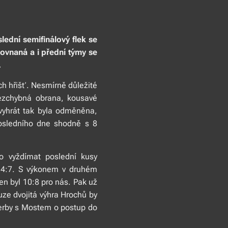
lední semifinálový flek se
rovnaná a i přední týmy se
.
ch hřišť. Nesmírně důležité
bezchybná obrana, kousavé
 vyhrát tak byla odměněna,
posledního dne shodně s 8
lo vyždímat poslední kusy
li 4:7. S výkonem v druhém
ten byl 10:8 pro nás. Pak už
ze dvojitá výhra Hrochů by
 derby s Mostem o postup do