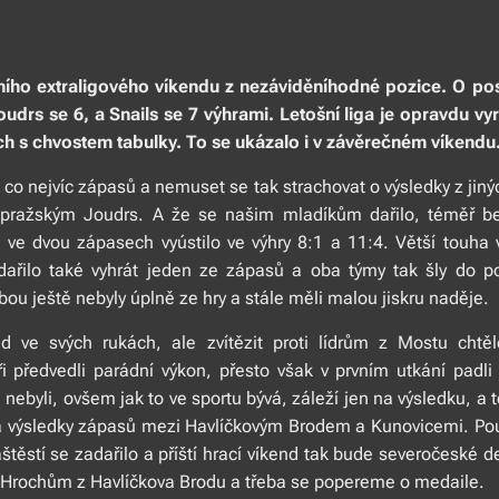
dního extraligového víkendu z nezáviděníhodné pozice. O pos
oudrs se 6, a Snails se 7 výhrami. Letošní liga je opravdu vy
h s chvostem tabulky. To se ukázalo i v závěrečném víkendu
t co nejvíc zápasů a nemuset se tak strachovat o výsledky z jiný
i pražským Joudrs. A že se našim mladíkům dařilo, téměř 
ve dvou zápasech vyústilo ve výhry 8:1 a 11:4. Větší touha
ařilo také vyhrát jeden ze zápasů a oba týmy tak šly do 
bou ještě nebyly úplně ze hry a stále měli malou jiskru naděje.
ud ve svých rukách, ale zvítězit proti lídrům z Mostu chtě
i předvedli parádní výkon, přesto však v prvním utkání pad
nebyli, ovšem jak to ve sportu bývá, záleží jen na výsledku, a 
a výsledky zápasů mezi Havlíčkovým Brodem a Kunovicemi. Pou
aštěstí se zadařilo a příští hrací víkend tak bude severočeské
 Hrochům z Havlíčkova Brodu a třeba se popereme o medaile.