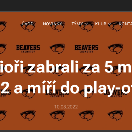
ÚVOD
NOVINKY
TÝMY
KLUB
KONT
oři zabrali za 5 
2 a míří do play-o
10.08.2022