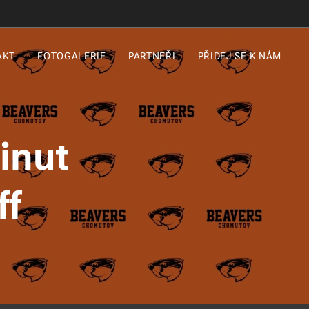
AKT
FOTOGALERIE
PARTNEŘI
PŘIDEJ SE K NÁM
minut
ff