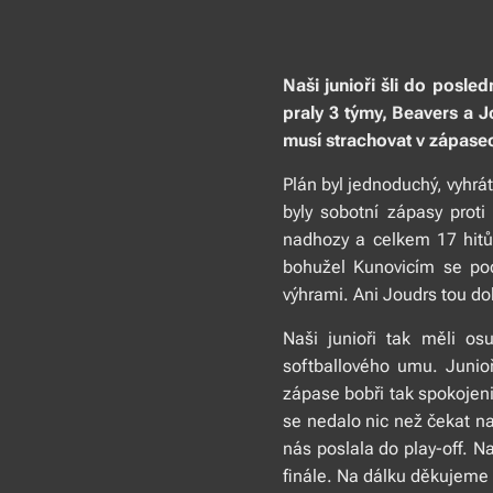
Naši junioři šli do posle
praly 3 týmy, Beavers a J
musí strachovat v zápasec
Plán byl jednoduchý, vyhrá
byly sobotní zápasy prot
nadhozy a celkem 17 hitů 
bohužel Kunovicím se pod
výhrami. Ani Joudrs tou do
Naši junioři tak měli os
softballového umu. Junioř
zápase bobři tak spokojeni 
se nedalo nic než čekat n
nás poslala do play-off. N
finále. Na dálku děkujeme