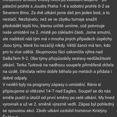
páteční prohře s Joudrs Praha 1-4 a sobotní prohře 0-2 se
Severem Brno. Za dvě utkání jsme dali jen jeden bod, a to
nestačí. Nezbývalo, než se ve zbytku turnaje snažit
předvádět lepší hru, kterou určitě umíme, což potvrzuje
naše umístění na 2. místě po základní části. Jsme smutní,
ale naštěstí náš tým má v mnoha jiných případech úspěchy.
Jsou týmy, které ho nezažijí nikdy. Větší šanci má ten, kdo
pro to více udělá. Skupinovou fázi zakončila výhra nad
SaBaTem 9-2. Oba týmy přizpůsobily sestavy nedůležitosti
utkání. Terka Turková na nadhozu soupeře přiměřeně držela
na uzdě. Děvčata velmi dobře běhala po metách a přidala i
dobré odpaly.
V neděli byly na programy zápasy o umístění. Ráno si
připisujeme si vítězství 14-7 nad Eagles. Soupeř se do nás
směle pustil a útočil od první směny po celé utkání. My hned
vyrovnali a už ve 2. směně výrazně vedli. Zápas byl pohledný
se spoustou akcí. Závěr utkání ozdobil homerun Kristýny