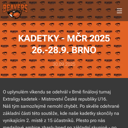
KADETKY - MČR 2025
26.-28.9. BRNO
30.09.2025
O uplynulém víkendu se odehrál v Brně finálový turnaj
Extraligy kadetek - Mistrovství České republiky U16.
Náš tým samozřejmě nemohl chybět. Po skvěle odehrané
základní části této soutěže, kde naše kadetky skončily na
vynikajícím 2. místě z 15 účastníků. Přesto pro nás
medailové ambice zhasly hned po základní skupině - po