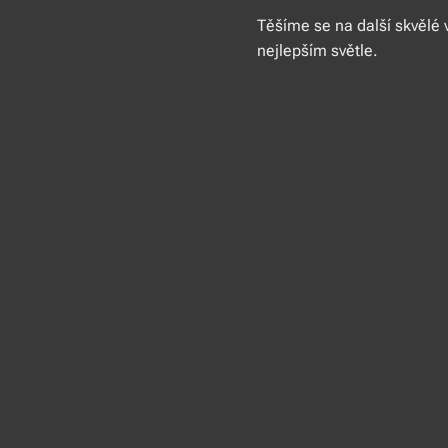
Těšíme se na další skvělé v
nejlepším světle.