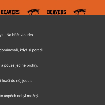
lu! Na hřišti Joudrs
ominovali, když si poradili
r a pouze jediné prohry.
 hráči do něj jdou s
nto úspěch nebyl možný.