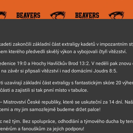
adeti zakončili základní část extraligy kadetů v impozantním sty
em kterého předvedli skvělý výkon a vybojovali čtyři vítězství.
Ledenice 19:0 a Hrochy Havlíčkův Brod 13:2. V neděli pak znovu d
na závěr si připsali vítězství i nad domácími Joudrs 8:5.
 uzavírají základní část extraligy s fantastickým skóre 20 výhe
části a zajistili si tak první místo v tabulce.
– Mistrovství České republiky, které se uskuteční za 14 dní. Naši
cemi a my jim samozřejmě budeme držet palce!
 víc než tým. Bez spolupráce, odhodlání a týmového ducha by te
enérům a fanouškům za jejich podporu!