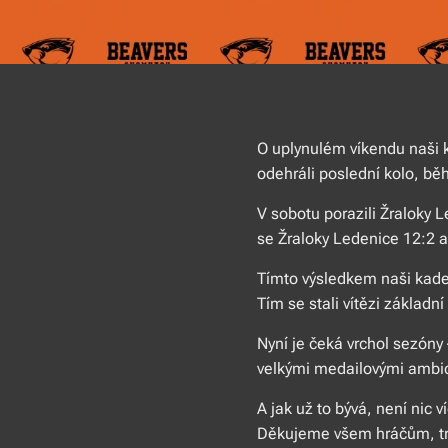
O uplynulém víkendu naši k
odehráli poslední kolo, běh
V sobotu porazili Žraloky 
se Žraloky Ledenice 12:2 a 
Tímto výsledkem naši kadeti
Tím se stali vítězi základní 
Nyní je čeká vrchol sezóny 
velkými medailovými ambi
A jak už to bývá, není nic
Děkujeme všem hráčům, tr