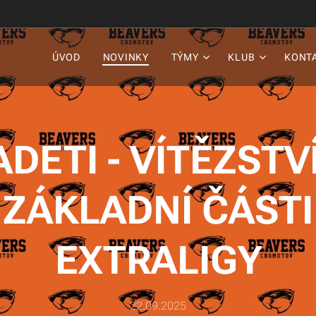
ÚVOD
NOVINKY
TÝMY
KLUB
KONT
ADETI - VÍTĚZSTVÍ
ZÁKLADNÍ ČÁSTI
EXTRALIGY
22.09.2025