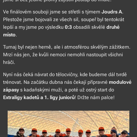
Ve finálovém souboji jsme se střetli s týmem
Joudrs A
.
Přestože jsme bojovali ze všech sil, soupeř byl tentokrát
lepší a my jsme po výsledku
0:3
obsadili skvělé
druhé
místo
.
Turnaj byl nejen herně, ale i atmosférou skvělým zážitkem.
Mrzí nás jen, že kvůli nemoci nemohli nastoupit všichni
hráči.
Nyní nás čeká návrat do tělocvičny, kde budeme dál tvrdě
trénovat. Na začátku dubna nás čekají přípravné
modulové
zápasy
s kadaňskými muži, a poté už ostrý start do
Extraligy kadetů a 1. ligy juniorů
! Držte nám palce! 💪🔥