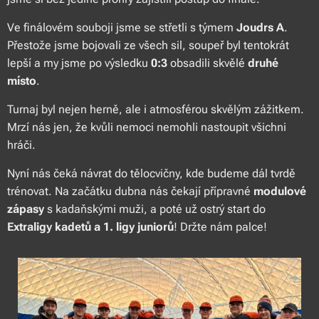
Ve finálovém souboji jsme se střetli s týmem
Joudrs A
.
Přestože jsme bojovali ze všech sil, soupeř byl tentokrát
lepší a my jsme po výsledku
0:3
obsadili skvělé
druhé
místo
.
Turnaj byl nejen herně, ale i atmosférou skvělým zážitkem.
Mrzí nás jen, že kvůli nemoci nemohli nastoupit všichni
hráči.
Nyní nás čeká návrat do tělocvičny, kde budeme dál tvrdě
trénovat. Na začátku dubna nás čekají přípravné
modulové
zápasy
s kadaňskými muži, a poté už ostrý start do
Extraligy kadetů a 1. ligy juniorů
! Držte nám palce! 💪🔥