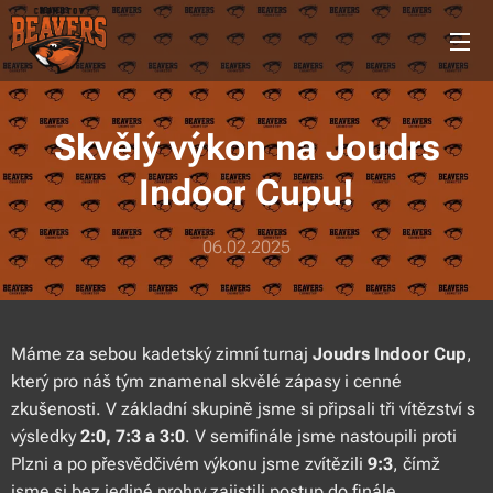
Skvělý výkon na Joudrs
Indoor Cupu!
06.02.2025
Máme za sebou kadetský zimní turnaj
Joudrs Indoor Cup
,
který pro náš tým znamenal skvělé zápasy i cenné
zkušenosti. V základní skupině jsme si připsali tři vítězství s
výsledky
2:0, 7:3 a 3:0
. V semifinále jsme nastoupili proti
Plzni a po přesvědčivém výkonu jsme zvítězili
9:3
, čímž
jsme si bez jediné prohry zajistili postup do finále.